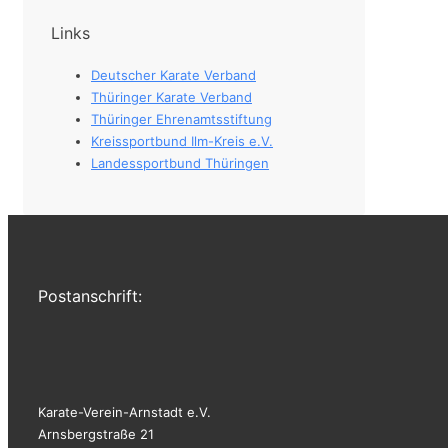
Links
Deutscher Karate Verband
Thüringer Karate Verband
Thüringer Ehrenamtsstiftung
Kreissportbund Ilm-Kreis e.V.
Landessportbund Thüringen
Postanschrift:
Karate-Verein-Arnstadt e.V.
Arnsbergstraße 21