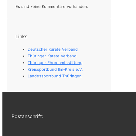
Es sind keine Kommentare vorhanden.
Links
Deutscher Karate Verband
Thüringer Karate Verband
Thüringer Ehrenamtsstiftung
Kreissportbund Ilm-Kreis e.V.
Landessportbund Thüringen
Postanschrift: