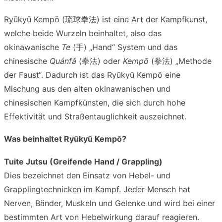
Ryūkyū Kempō (琉球拳法) ist eine Art der Kampfkunst,
welche beide Wurzeln beinhaltet, also das
okinawanische
Te
(手) „Hand“ System und das
chinesische
Quánfǎ
(拳法) oder
Kempō
(拳法) „Methode
der Faust“. Dadurch ist das Ryūkyū Kempō eine
Mischung aus den alten okinawanischen und
chinesischen Kampfkünsten, die sich durch hohe
Effektivität und Straßentauglichkeit auszeichnet.
Was beinhaltet Ryūkyū Kempō?
Tuite Jutsu (Greifende Hand / Grappling)
Dies bezeichnet den Einsatz von Hebel- und
Grapplingtechnicken im Kampf. Jeder Mensch hat
Nerven, Bänder, Muskeln und Gelenke und wird bei einer
bestimmten Art von Hebelwirkung darauf reagieren.