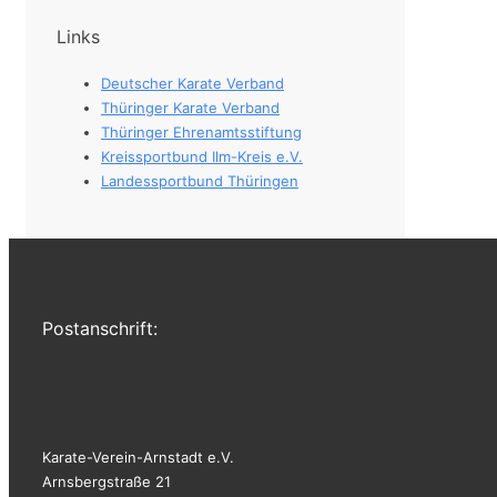
Links
Deutscher Karate Verband
Thüringer Karate Verband
Thüringer Ehrenamtsstiftung
Kreissportbund Ilm-Kreis e.V.
Landessportbund Thüringen
Postanschrift:
Karate-Verein-Arnstadt e.V.
Arnsbergstraße 21